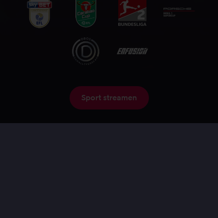
Sport streamen
Ontdek meer sportcontent
SERIE
FILM