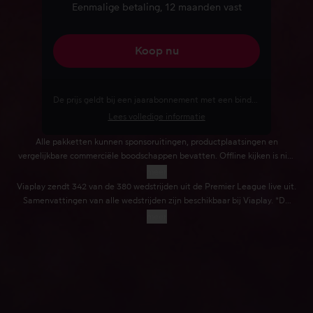
Eenmalige betaling, 12 maanden vast
Koop nu
De prijs geldt bij een jaarabonnement met een bindende periode van 12 maanden. De vooruitbetaling van €179 is eenmalig voor 12 maanden.
Lees volledige informatie
Alle pakketten kunnen sponsoruitingen, productplaatsingen en
vergelijkbare commerciële boodschappen bevatten. Offline kijken is niet
beschikbaar bij het Basis-abonnement.
meer
Viaplay zendt 342 van de 380 wedstrijden uit de Premier League live uit.
Samenvattingen van alle wedstrijden zijn beschikbaar bij Viaplay. *De
dienst wordt verzorgd door F1 en maakt geen deel uit van de Viaplay-
meer
service. Een apart F1-account en akkoord gaan met de voorwaarden van
F1 zijn noodzakelijk om toegang te krijgen tot F1® TV Pro.
Het abonnement bevat toegang tot
F1® TV Pro