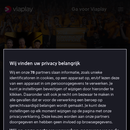
Ga voor Viaplay
Wij vinden uw privacy belangrijk
Wij en onze
78
partners slaan informatie, zoals unieke
identificatoren in cookies, op een apparaat op, en/of lezen deze
van een apparaat in om persoonsgegevens te verwerken. Je
kunt je instellingen bevestigen of wijzigen door hieronder te
klikken. Daaronder valt ook je recht om bezwaar te maken in
alle gevallen dat er voor de verwerking een beroep op
McLaren’s Turnaround: the
gerechtvaardigd belangen wordt gemaakt. Je kunt deze
resurrection of champions
instellingen op elk moment wijzigen op de pagina met onze
privacyverklaring. Deze keuzes worden aan onze partners
Sportdocumentaires
2025
21 min
6
doorgegeven en hebben geen invloed op browsegegevens.
HD