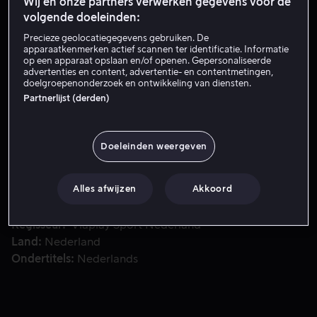
Wij en onze partners verwerken gegevens voor de
volgende doeleinden:
Precieze geolocatiegegevens gebruiken. De
Probeer het nu
apparaatkenmerken actief scannen ter identificatie. Informatie
op een apparaat opslaan en/of openen. Gepersonaliseerde
advertenties en content, advertentie- en contentmetingen,
doelgroepenonderzoek en ontwikkeling van diensten.
Partnerlijst (derden)
Onder leiding van Zak Brown ondergaat McLaren een ware 
Onder leiding van Zak Brown ondergaat McLaren een
ware wederopstanding. En met succes: in 2024 wint
McLaren voor het eerst in 16 jaar het
Doeleinden weergeven
constructeurskampioenschap.
Alles afwijzen
Akkoord
Met
Zak Brown
Lando Norris
Andrea Stella
Viaplay
Sport Nederland
Regisseur
Viaplay Sport Nederland
Land
Nederland
Ondertitels
Nederlands