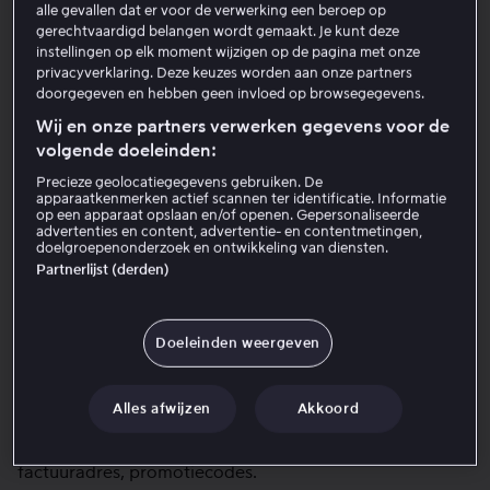
alle gevallen dat er voor de verwerking een beroep op
dat apparaat heeft gemaakt, ook jouw
gerechtvaardigd belangen wordt gemaakt. Je kunt deze
persoonsgegevens gebruiken. Zij bepalen hun eigen
instellingen op elk moment wijzigen op de pagina met onze
privacybeleid. Hetzelfde geldt als je op een link klikt die
privacyverklaring. Deze keuzes worden aan onze partners
je naar een andere website brengt. Wij raden je aan de
doorgegeven en hebben geen invloed op browsegegevens.
bijbehorende informatie over gegevensbescherming te
Wij en onze partners verwerken gegevens voor de
lezen, die ook op jou van toepassing is.
volgende doeleinden:
2. Welke categorieën
Precieze geolocatiegegevens gebruiken. De
apparaatkenmerken actief scannen ter identificatie. Informatie
persoonsgegevens we verzamelen
op een apparaat opslaan en/of openen. Gepersonaliseerde
advertenties en content, advertentie- en contentmetingen,
doelgroepenonderzoek en ontwikkeling van diensten.
Wij verzamelen verschillende soorten gegevens over u.
Partnerlijst (derden)
Hieronder vindt u voorbeelden van de categorieën
gegevens die wij kunnen verzamelen.
Contact en identificatie
: naam, e-mailadres,
Doeleinden weergeven
telefoonnummer, adres, geboortedatum of leeftijd,
geslacht.
Alles afwijzen
Akkoord
Betalingsinformatie
: betaalgegevens (zoals kaart-
en/of bankgegevens), betalingsgeschiedenis,
factuuradres, promotiecodes.