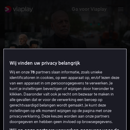
Ga voor Viaplay
Wij vinden uw privacy belangrijk
Wij en onze
78
partners slaan informatie, zoals unieke
identificatoren in cookies, op een apparaat op, en/of lezen deze
van een apparaat in om persoonsgegevens te verwerken. Je
kunt je instellingen bevestigen of wijzigen door hieronder te
klikken. Daaronder valt ook je recht om bezwaar te maken in
alle gevallen dat er voor de verwerking een beroep op
A Day To Die
gerechtvaardigd belangen wordt gemaakt. Je kunt deze
instellingen op elk moment wijzigen op de pagina met onze
3.5
Detectivedrama
Actie
2022
1 u 41 min
privacyverklaring. Deze keuzes worden aan onze partners
16
doorgegeven en hebben geen invloed op browsegegevens.
HD