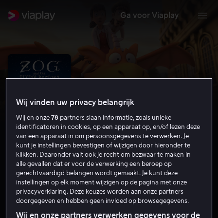
Ga voor Viaplay
Wij vinden uw privacy belangrijk
Wij en onze
78
partners slaan informatie, zoals unieke
identificatoren in cookies, op een apparaat op, en/of lezen deze
van een apparaat in om persoonsgegevens te verwerken. Je
kunt je instellingen bevestigen of wijzigen door hieronder te
klikken. Daaronder valt ook je recht om bezwaar te maken in
alle gevallen dat er voor de verwerking een beroep op
Draak Dries en de vliegende dokters
gerechtvaardigd belangen wordt gemaakt. Je kunt deze
instellingen op elk moment wijzigen op de pagina met onze
Komedie
Avontuur
2020
25 min
6
privacyverklaring. Deze keuzes worden aan onze partners
doorgegeven en hebben geen invloed op browsegegevens.
HD
Wij en onze partners verwerken gegevens voor de