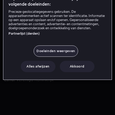
volgende doeleinden:
Probeer het nu
Precieze geolocatiegegevens gebruiken. De
apparaatkenmerken actief scannen ter identificatie. Informatie
op een apparaat opslaan en/of openen. Gepersonaliseerde
advertenties en content, advertentie- en contentmetingen,
Prinses Annelies, ridder Joris Gadabout en Draak Dries v
Prinses Annelies, ridder Joris Gadabout en Draak Dries
doelgroepenonderzoek en ontwikkeling van diensten.
Partnerlijst (derden)
vormen een hoogst onwaarschijnlijk vliegend
doktersteam dat zich inzet voor de behandeling van
allerlei wezens, echte en mythische, waaronder een
Doeleinden weergeven
verbrande zeemeermin, een eenhoorn met een extra
hoorn en een leeuw met griep.
Met
Patsy Ferran
Lenny Henry
Hugh Skinner
Daniel
Alles afwijzen
Akkoord
Ings
Rob Brydon
Alles bekijken
Regisseur
Sean Mullen
Land
Verenigd Koninkrijk