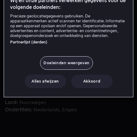
Wij en onze partners verwerken gegevens voor de
volgende doeleinden:
Precieze geolocatiegegevens gebruiken. De
Probeer het nu
apparaatkenmerken actief scannen ter identificatie. Informatie
op een apparaat opslaan en/of openen. Gepersonaliseerde
advertenties en content, advertentie- en contentmetingen,
doelgroepenonderzoek en ontwikkeling van diensten.
Snelheid is voor Aksel Lund Svindal vanzelfsprekend. De vr
Snelheid is voor Aksel Lund Svindal vanzelfsprekend. De
Partnerlijst (derden)
vraag is of je door goed te zijn in de ene categorie een
voorsprong hebt in de andere. En is het mogelijk om
snelheid te temmen?
Doeleinden weergeven
Met
Riccardo Ceccarelli
Dennis Hauger
Ingemar
Alles afwijzen
Akkoord
Stenmark
Aksel Lund Svindal
Erik Stenborg
Regisseur
Erik Stenborg
Land
Noorwegen
Ondertitels
Nederlands
Engels