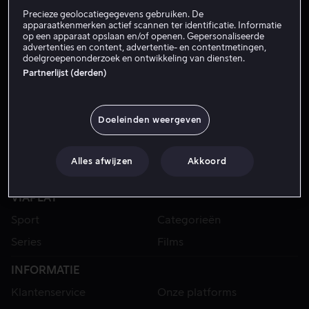
Precieze geolocatiegegevens gebruiken. De
apparaatkenmerken actief scannen ter identificatie. Informatie
op een apparaat opslaan en/of openen. Gepersonaliseerde
advertenties en content, advertentie- en contentmetingen,
doelgroepenonderzoek en ontwikkeling van diensten.
Partnerlijst (derden)
Doeleinden weergeven
Alles afwijzen
Akkoord
VIAPLAY
Sport
Categorieën
Series
Films
INFORMATIE
Klantenservice
Onze platforms