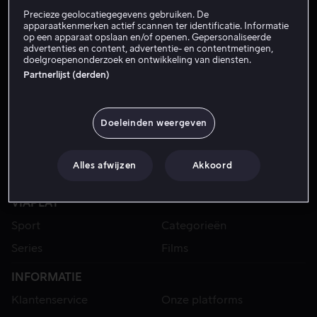
Precieze geolocatiegegevens gebruiken. De
apparaatkenmerken actief scannen ter identificatie. Informatie
op een apparaat opslaan en/of openen. Gepersonaliseerde
advertenties en content, advertentie- en contentmetingen,
doelgroepenonderzoek en ontwikkeling van diensten.
Partnerlijst (derden)
Doeleinden weergeven
Alles afwijzen
Akkoord
VIAPLAY
Sport
Categorieën
Series
Films
INFORMATIE
Klantenservice
Onze platforms