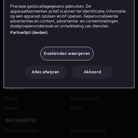
Precieze geolocatiegegevens gebruiken. De
apparaatkenmerken actief scannen ter identificatie. Informatie
op een apparaat opslaan en/of openen. Gepersonaliseerde
advertenties en content, advertentie- en contentmetingen,
doelgroepenonderzoek en ontwikkeling van diensten.
Partnerlijst (derden)
Doeleinden weergeven
Alles afwijzen
Akkoord
VIAPLAY
Sport
Categorieën
Series
Films
INFORMATIE
Klantenservice
Onze platforms