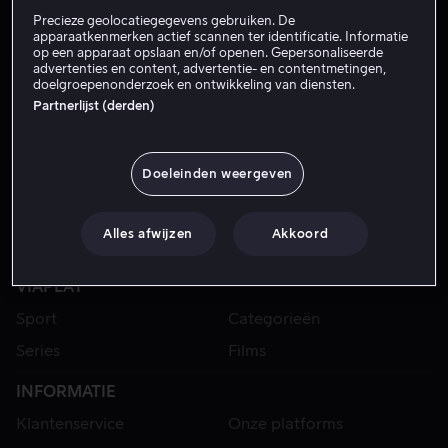
Precieze geolocatiegegevens gebruiken. De
apparaatkenmerken actief scannen ter identificatie. Informatie
op een apparaat opslaan en/of openen. Gepersonaliseerde
advertenties en content, advertentie- en contentmetingen,
doelgroepenonderzoek en ontwikkeling van diensten.
Partnerlijst (derden)
Doeleinden weergeven
Alles afwijzen
Akkoord
VIAPLAY
Sport
Categorieën
Series
Films
INFORMATIE
Klantenservice
Onze platforms