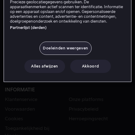
Precieze geolocatiegegevens gebruiken. De
apparaatkenmerken actief scannen ter identificatie. Informatie
op een apparaat opslaan en/of openen. Gepersonaliseerde
advertenties en content, advertentie- en contentmetingen,
doelgroepenonderzoek en ontwikkeling van diensten.
Partnerlijst (derden)
Doeleinden weergeven
VIAPLAY
Alles afwijzen
Akkoord
Sport
Categorieën
Series
Films
INFORMATIE
Klantenservice
Onze platforms
Voorwaarden
Privacybeleid
Cookies
Herroepingsrecht
Toegankelijkheid bij