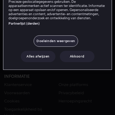
Precieze geolocatiegegevens gebruiken. De
apparaatkenmerken actief scannen ter identificatie. Informatie
op een apparaat opslaan en/of openen. Gepersonaliseerde
advertenties en content, advertentie- en contentmetingen,
doelgroepenonderzoek en ontwikkeling van diensten.
Partnerlijst (derden)
Doeleinden weergeven
VIAPLAY
Alles afwijzen
Akkoord
Sport
Categorieën
Series
Films
INFORMATIE
Klantenservice
Onze platforms
Voorwaarden
Privacybeleid
Cookies
Herroepingsrecht
Toegankelijkheid bij