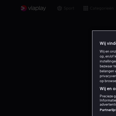
Sport
Categorieën
Wij vind
Wij en on
op, en/of 
instelling
bezwaar te
belangen w
privacyve
op browse
Wij en 
Precieze g
Informatie
advertent
Partnerlij