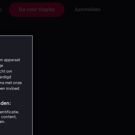
Ga voor Viaplay
Aanmelden
een apparaat
je
echt om
aardigd
ina met onze
een invloed
nden:
ntificatie.
 content,
en.