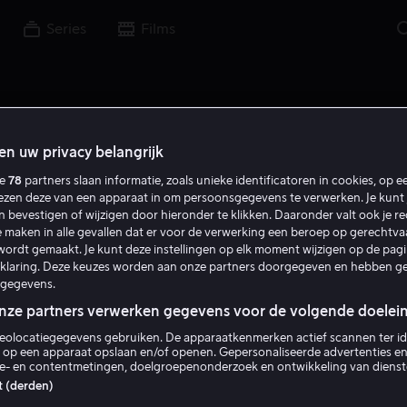
Series
Films
en uw privacy belangrijk
ze
78
partners slaan informatie, zoals unieke identificatoren in cookies, op 
M v d V
lezen deze van een apparaat in om persoonsgegevens te verwerken. Je kunt 
en bevestigen of wijzigen door hieronder te klikken. Daaronder valt ook je r
 maken in alle gevallen dat er voor de verwerking een beroep op gerechtv
ordt gemaakt. Je kunt deze instellingen op elk moment wijzigen op de pag
rklaring. Deze keuzes worden aan onze partners doorgegeven en hebben g
gegevens.
onze partners verwerken gegevens voor de volgende doelei
Monique van de Ven
eolocatiegegevens gebruiken. De apparaatkenmerken actief scannen ter ide
 op een apparaat opslaan en/of openen. Gepersonaliseerde advertenties en
ie- en contentmetingen, doelgroepenonderzoek en ontwikkeling van dienst
Zelf
st (derden)