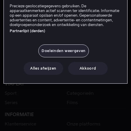
Precieze geolocatiegegevens gebruiken. De
apparaatkenmerken actief scannen ter identificatie. Informatie
op een apparaat opslaan en/of openen. Gepersonaliseerde
advertenties en content, advertentie- en contentmetingen,
doelgroepenonderzoek en ontwikkeling van diensten.
Partnerlijst (derden)
Doeleinden weergeven
Alles afwijzen
Akkoord
VIAPLAY
Sport
Categorieën
Series
Films
INFORMATIE
Klantenservice
Onze platforms