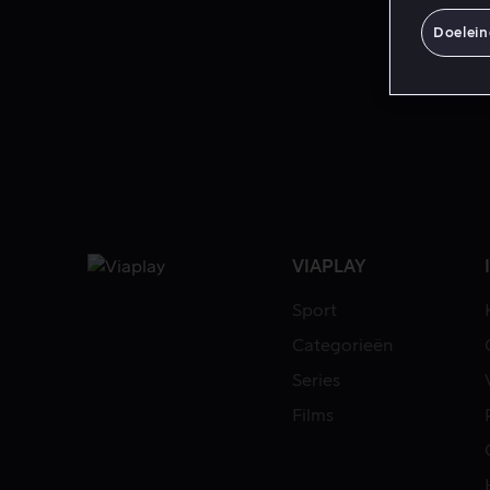
Doelei
VIAPLAY
Sport
Categorieën
Series
Films