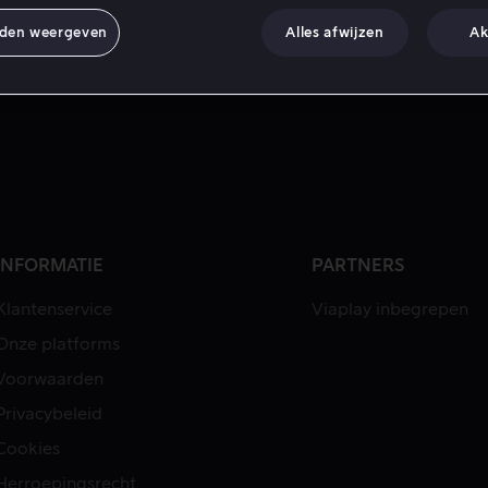
nden weergeven
Alles afwijzen
Ak
INFORMATIE
PARTNERS
Klantenservice
Viaplay inbegrepen
Onze platforms
Voorwaarden
Privacybeleid
Cookies
Herroepingsrecht