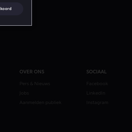
koord
OVER ONS
SOCIAAL
Pers & Nieuws
Facebook
Jobs
LinkedIn
Aanmelden publiek
Instagram