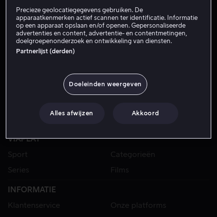
Precieze geolocatiegegevens gebruiken. De
apparaatkenmerken actief scannen ter identificatie. Informatie
op een apparaat opslaan en/of openen. Gepersonaliseerde
advertenties en content, advertentie- en contentmetingen,
doelgroepenonderzoek en ontwikkeling van diensten.
Partnerlijst (derden)
Doeleinden weergeven
Alles afwijzen
Akkoord
VIAPLAY
Sport
Categorieën
Series
Films
INFORMATIE
Klantenservice
Onze platforms