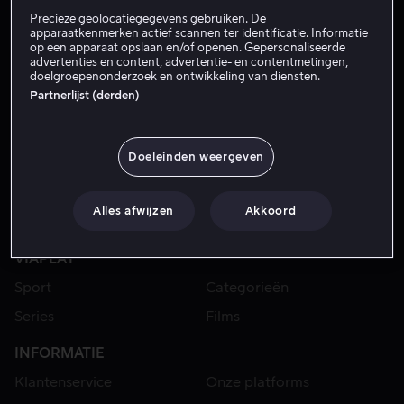
Precieze geolocatiegegevens gebruiken. De
apparaatkenmerken actief scannen ter identificatie. Informatie
op een apparaat opslaan en/of openen. Gepersonaliseerde
advertenties en content, advertentie- en contentmetingen,
doelgroepenonderzoek en ontwikkeling van diensten.
Partnerlijst (derden)
Doeleinden weergeven
Alles afwijzen
Akkoord
VIAPLAY
Sport
Categorieën
Series
Films
INFORMATIE
Klantenservice
Onze platforms