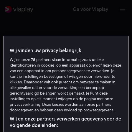
Ga voor Viaplay
Wij vinden uw privacy belangrijk
Wij en onze
78
partners slaan informatie, zoals unieke
identificatoren in cookies, op een apparaat op, en/of lezen deze
van een apparaat in om persoonsgegevens te verwerken. Je
kunt je instellingen bevestigen of wijzigen door hieronder te
klikken. Daaronder valt ook je recht om bezwaar te maken in
alle gevallen dat er voor de verwerking een beroep op
gerechtvaardigd belangen wordt gemaakt. Je kunt deze
instellingen op elk moment wijzigen op de pagina met onze
RZA
privacyverklaring. Deze keuzes worden aan onze partners
doorgegeven en hebben geen invloed op browsegegevens.
Wij en onze partners verwerken gegevens voor de
Acteur
Stem
Producer
Regisseur
Zelf
Gast
volgende doeleinden:
Uitvoerende producent