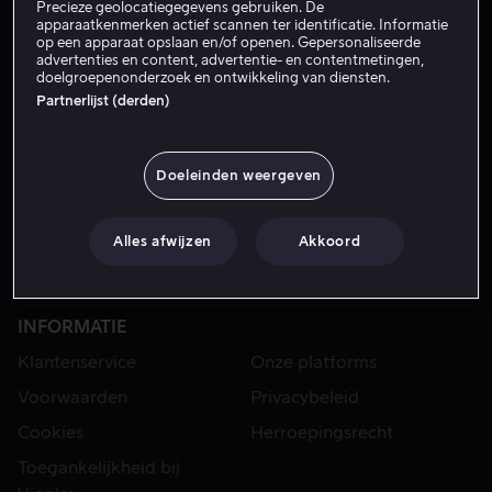
Precieze geolocatiegegevens gebruiken. De
apparaatkenmerken actief scannen ter identificatie. Informatie
op een apparaat opslaan en/of openen. Gepersonaliseerde
advertenties en content, advertentie- en contentmetingen,
doelgroepenonderzoek en ontwikkeling van diensten.
Partnerlijst (derden)
Doeleinden weergeven
VIAPLAY
Alles afwijzen
Akkoord
Sport
Categorieën
Series
Films
INFORMATIE
Klantenservice
Onze platforms
Voorwaarden
Privacybeleid
Cookies
Herroepingsrecht
Toegankelijkheid bij