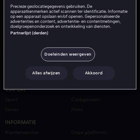
Precieze geolocatiegegevens gebruiken. De
apparaatkenmerken actief scannen ter identificatie. Informatie
op een apparaat opslaan en/of openen. Gepersonaliseerde
advertenties en content, advertentie- en contentmetingen,
doelgroepenonderzoek en ontwikkeling van diensten.
Partnerlijst (derden)
Doeleinden weergeven
Alles afwijzen
Akkoord
VIAPLAY
Sport
Categorieën
Series
Films
INFORMATIE
Klantenservice
Onze platforms