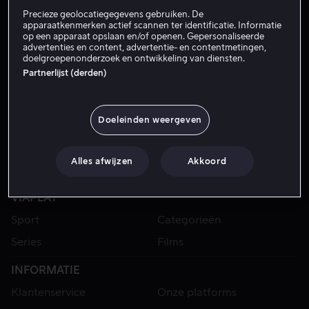
Precieze geolocatiegegevens gebruiken. De
apparaatkenmerken actief scannen ter identificatie. Informatie
op een apparaat opslaan en/of openen. Gepersonaliseerde
advertenties en content, advertentie- en contentmetingen,
doelgroepenonderzoek en ontwikkeling van diensten.
Partnerlijst (derden)
Doeleinden weergeven
Alles afwijzen
Akkoord
VIAPLAY
Sport
Categorieën
Series
Films
INFORMATIE
Klantenservice
Onze platforms