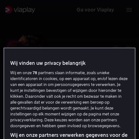
Ga voor Viaplay
Wij vinden uw privacy belangrijk
Wij en onze
78
partners slaan informatie, zoals unieke
identificatoren in cookies, op een apparaat op, en/of lezen deze
van een apparaat in om persoonsgegevens te verwerken. Je
kunt je instellingen bevestigen of wijzigen door hieronder te
klikken. Daaronder valt ook je recht om bezwaar te maken in
alle gevallen dat er voor de verwerking een beroep op
gerechtvaardigd belangen wordt gemaakt. Je kunt deze
F1 Talks – with Max Verstappen
instellingen op elk moment wijzigen op de pagina met onze
privacyverklaring. Deze keuzes worden aan onze partners
Documentaire
Sportprogramma's
2022
AL
doorgegeven en hebben geen invloed op browsegegevens.
Wij en onze partners verwerken gegevens voor de