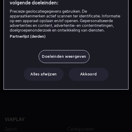
Probeer het nu
volgende doeleinden:
Precieze geolocatiegegevens gebruiken. De
apparaatkenmerken actief scannen ter identificatie. Informatie
op een apparaat opslaan en/of openen. Gepersonaliseerde
Vanaf het circuit van Imola blikt Amber Brantsen terug op
Vanaf het circuit van Imola blikt Amber Brantsen terug
advertenties en content, advertentie- en contentmetingen,
doelgroepenonderzoek en ontwikkeling van diensten.
op het F1-seizoen 2022. Speciale gasten zijn Max
Partnerlijst (derden)
Verstappen, vader Jos Verstappen, Heikki Kovalainen,
Giedo van der Garde en Björn Wirdheim.
Doeleinden weergeven
Met
David Coulthard
Heikki Kovalainen
Jos
Verstappen
Amber Brantsen
Unknown
Alles afwijzen
Akkoord
Regisseur
Unknown
VIAPLAY
Sport
Categorieën