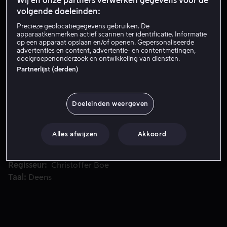
Wij en onze partners verwerken gegevens voor de
Probeer het nu
volgende doeleinden:
Bekijk de trailer
Precieze geolocatiegegevens gebruiken. De
apparaatkenmerken actief scannen ter identificatie. Informatie
op een apparaat opslaan en/of openen. Gepersonaliseerde
advertenties en content, advertentie- en contentmetingen,
doelgroepenonderzoek en ontwikkeling van diensten.
Bjørns dochter wordt dood teruggevonden en hij haar laats
Bjørns dochter wordt dood teruggevonden en hij haar
Partnerlijst (derden)
laatste dagen in kaart. In een reeks ontmoetingen met
verdachten en betrokkenen wordt hij geconfronteerd
met moeilijke waarheden over zowel zijn dochter als
Doeleinden weergeven
zichzelf.
Met
Lars Mikkelsen
Pilou Asbæk
Sverrir
Alles afwijzen
Akkoord
Gudnason
Alma Ekehed Thomsen
Jakob
Oftebro
Alles bekijken
Regisseur
Christoffer Boe
Taal
Deens