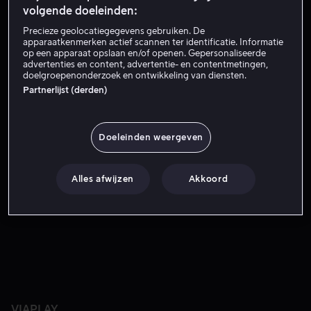
Probeer het nu
volgende doeleinden:
Precieze geolocatiegegevens gebruiken. De
Bekijk de trailer
apparaatkenmerken actief scannen ter identificatie. Informatie
op een apparaat opslaan en/of openen. Gepersonaliseerde
advertenties en content, advertentie- en contentmetingen,
doelgroepenonderzoek en ontwikkeling van diensten.
Ida studeert aan de universiteit van Oslo en ze maakt zich
Ida studeert aan de universiteit van Oslo en ze maakt
Partnerlijst (derden)
zich voortdurend zorgen over terreuraanslagen. Als ze
Aksel ontmoet, ontdekt ze dat hij een schietpartij
beraamt. Ida moet de leiding nemen.
Doeleinden weergeven
Met
Elli Müller Osborne
Arthur Hakalahti
Mohammed
Alles afwijzen
Akkoord
Ali
Sofia Tjelta
Karin Klouman
Alles bekijken
Regisseur
Rikke Gregersen
VIAPLAY