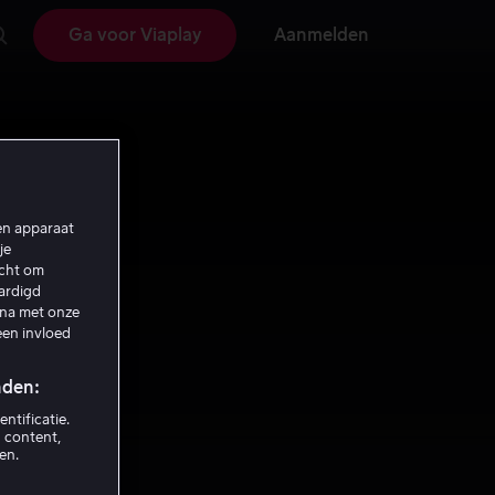
Ga voor Viaplay
Aanmelden
een apparaat
je
echt om
aardigd
ina met onze
een invloed
nden:
ntificatie.
 content,
en.