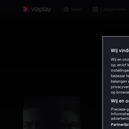
Sport
Categorieën
Wij vind
Wij en on
op, en/of 
instelling
bezwaar te
belangen w
privacyve
op browse
Wij en 
Precieze g
Informatie
advertent
Partnerlij