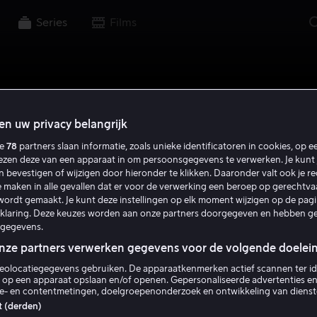
Series
Films
en uw privacy belangrijk
ze
78
partners slaan informatie, zoals unieke identificatoren in cookies, op 
lezen deze van een apparaat in om persoonsgegevens te verwerken. Je kunt 
en bevestigen of wijzigen door hieronder te klikken. Daaronder valt ook je r
 maken in alle gevallen dat er voor de verwerking een beroep op gerechtv
ordt gemaakt. Je kunt deze instellingen op elk moment wijzigen op de pag
rklaring. Deze keuzes worden aan onze partners doorgegeven en hebben g
gegevens.
onze partners verwerken gegevens voor de volgende doelei
eolocatiegegevens gebruiken. De apparaatkenmerken actief scannen ter ide
 op een apparaat opslaan en/of openen. Gepersonaliseerde advertenties en
ie- en contentmetingen, doelgroepenonderzoek en ontwikkeling van dienst
st (derden)