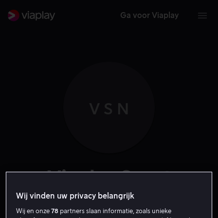
Ga voor Viaplay
V S N
Viaplay Sport
Nederland
Wij vinden uw privacy belangrijk
Wij en onze
78
partners slaan informatie, zoals unieke